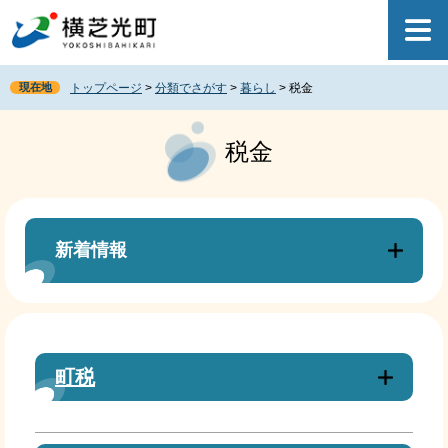
ペ
メ
ー
ニ
ジ
ュ
の
ー
現在地
トップページ
>
分類でさがす
>
暮らし
>
税金
先
を
頭
飛
本
で
ば
文
税金
す
し
。
て
本
文
へ
新着情報
町税