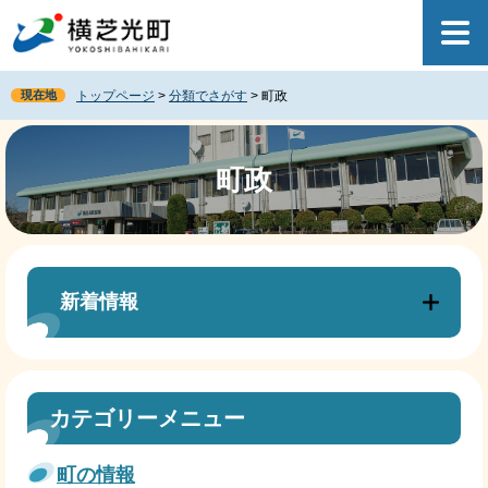
ペ
メ
ー
ニ
ジ
ュ
の
ー
現在地
トップページ
>
分類でさがす
>
町政
先
を
頭
飛
本
で
ば
文
す
し
町政
。
て
本
文
へ
新着情報
カテゴリーメニュー
町の情報