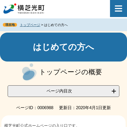
ペ
メ
ー
ニ
ジ
ュ
の
ー
現在地
トップページ
>
はじめての方へ
先
を
頭
飛
で
ば
す
し
はじめての方へ
。
て
本
文
本
へ
文
トップページの概要
ページ内目次
ページID：0006988
更新日：2020年4月1日更新
横芝光町公式ホームページの入り口です。