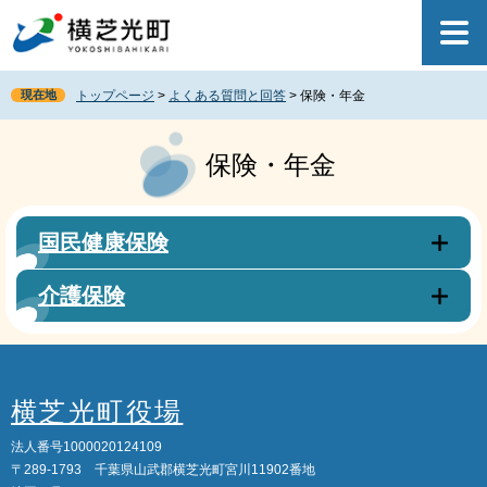
ペ
メ
ー
ニ
ジ
ュ
の
ー
現在地
トップページ
>
よくある質問と回答
>
保険・年金
先
を
頭
飛
本
で
ば
文
保険・年金
す
し
。
て
本
文
国民健康保険
へ
介護保険
横芝光町役場
法人番号1000020124109
〒289-1793 千葉県山武郡横芝光町宮川11902番地