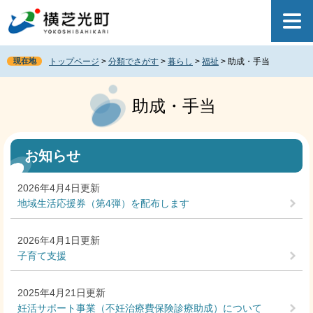
ペ
メ
ー
ニ
ジ
ュ
の
ー
現在地
トップページ
>
分類でさがす
>
暮らし
>
福祉
>
助成・手当
先
を
頭
飛
本
で
ば
文
助成・手当
す
し
。
て
本
文
お知らせ
へ
2026年4月4日更新
地域生活応援券（第4弾）を配布します
2026年4月1日更新
子育て支援
2025年4月21日更新
妊活サポート事業（不妊治療費保険診療助成）について