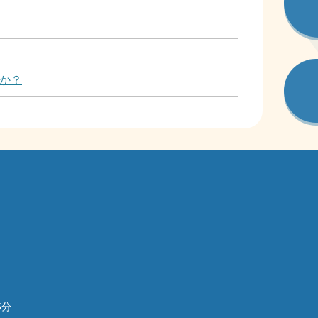
か？
5分