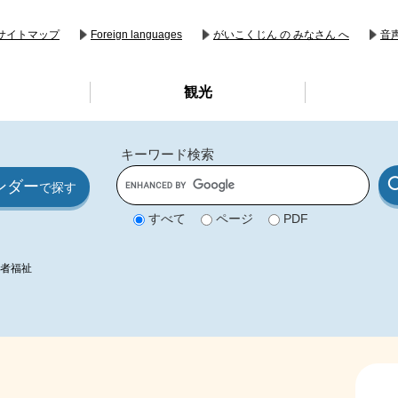
音
サイトマップ
Foreign languages
がいこくじん の みなさん へ
観光
キーワード検索
G
ンダー
o
で探す
o
g
すべて
ページ
PDF
l
e
カ
ス
者福祉
タ
ム
検
索