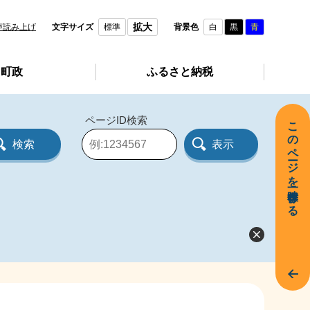
拡大
声読み上げ
文字サイズ
標準
背景色
白
黒
青
町政
ふるさと納税
ページID検索
このページを一時保存する
ペ
ー
ジ
I
D
を
入
力