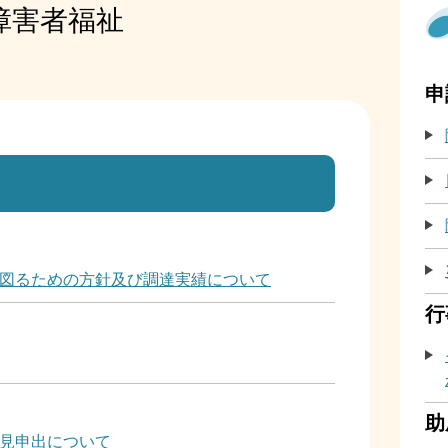
障害者福祉
申
図るための方針及び調達実績について
行
助
見申出について