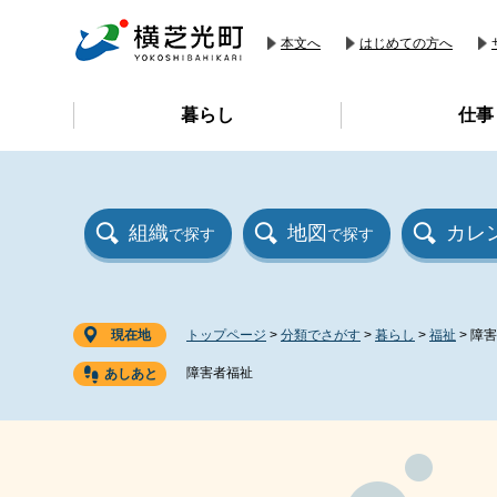
ペ
メ
ー
ニ
本文へ
はじめての方へ
ジ
ュ
の
ー
暮らし
仕事
先
を
頭
飛
で
ば
す
し
。
て
組織
地図
カレ
で探す
で探す
本
文
へ
現在地
トップページ
>
分類でさがす
>
暮らし
>
福祉
>
障害
障害者福祉
本
文