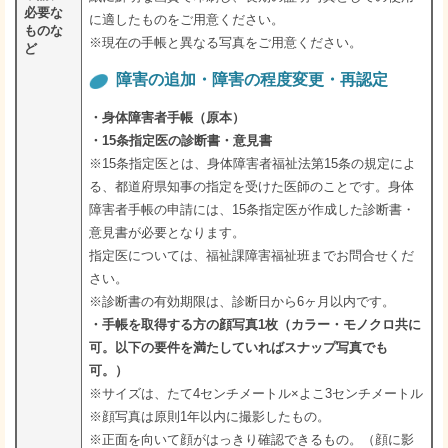
必要な
に適したものをご用意ください。
ものな
※現在の手帳と異なる写真をご用意ください。
ど
障害の追加・障害の程度変更・再認定
・身体障害者手帳（原本）
・15条指定医の診断書・意見書
※15条指定医とは、身体障害者福祉法第15条の規定によ
る、都道府県知事の指定を受けた医師のことです。身体
障害者手帳の申請には、15条指定医が作成した診断書・
意見書が必要となります。
指定医については、福祉課障害福祉班までお問合せくだ
さい。
※診断書の有効期限は、診断日から6ヶ月以内です。
・手帳を取得する方の顔写真1枚（カラー・モノクロ共に
可。以下の要件を満たしていればスナップ写真でも
可。）
※サイズは、たて4センチメートル×よこ3センチメートル
※顔写真は原則1年以内に撮影したもの。
※正面を向いて顔がはっきり確認できるもの。（顔に影