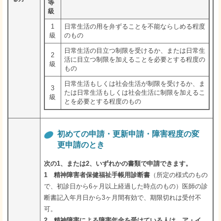
等
級
1
日常生活の用を弁ずることを不能ならしめる程度
級
のもの
日常生活の目立つ制限を受けるか、または日常生
2
活に目立つ制限を加えることを必要とする程度の
級
もの
日常生活もしくは社会生活が制限を受けるか、ま
3
たは日常生活もしくは社会生活に制限を加えるこ
級
とを必要とする程度のもの
初めての申請・更新申請・障害程度の変
更申請のとき
次の1、または2、いずれかの書類で申請できます。
1 精神障害者保健福祉手帳用診断書
（所定の様式のもの
で、初診日から6ヶ月以上経過した時点のもの）医師の診
断書記入年月日から3ヶ月間有効で、期限切れは受付不
可。
2 精神障害による障害年金を受けている人は、ア・イ