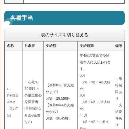
各種手当
表のサイズを切り替える
名称
対象者
支給額
支給時期
備考
年4回の支給で受給
者本人に支払われま
す。
5月
・所
・在宅で
（2月・3月・4月支給
【令和8年3月支給
得制
20歳以上
分）
1．
分まで】
限あ
の最重度心
8月
特別障害
月額 29,590​円
り
身障害者
（5月・6月・7月支給
者手当
【令和8年4月支給
・支
(常時特別な
分）
（国の手
分から】
給要
11月
介護が必要
当）
月額 30,450円
件あ
な方)
（8月・9月・10月支
り
給分）