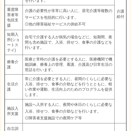
を行います。
重度障
介護の必要性が非常に高い人に、居宅介護等複数の
介護
害者等
給付
サービスを包括的に行います。
包括支
◎他の障害福祉サービスの併給不可
援
短期入
自宅で介護する人が病気の場合などに、短期間、夜
所(ショ
間も含め施設で、入浴、排せつ、食事の介護などを
ートス
行います。
テイ)
医療と常時の介護を必要とする人に、医療機関で機
療養介
能訓練、療養上の管理、看護、介護及び日常生活の
護
世話を行います。
常に介護を必要とする人に、昼間のくらしに必要な
生活介
入浴、排せつ、食事の介助などを行うとともに、軽
護
い作業や運動、生活向上のためのプログラムを提供
します。
施設へ入所する人に、夜間や休日のくらしに必要な
施設入
入浴、排せつ、食事の介助などを行います。
所支援
◎障害者支援施設での夜間ケア等
自立訓