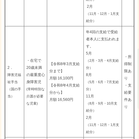
2月
（11月・12月・1月支
給分）
年4回の支給で受給
者本人に支払われま
す。
5月
・所
・在宅で
（2月・3月・4月支給
【令和8年3月支給
得制
2．
20歳未満
分）
分まで】
限あ
の最重度心
8月
障害児福
月額 16,100円
り
身障害児
祉手当
（5月・6月・7月支給
【令和8年4月支給
・支
（国の手
(常時特別な
分）
分から】
給要
11月
当）
介護が必要
月額 16,560円
件あ
な児童)
（8月・9月・10月支
り
給分）
2月
（11月・12月・1月支
給分）