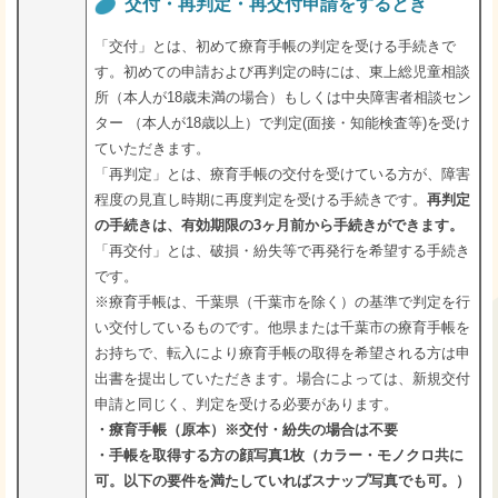
交付・再判定・再交付申請をするとき
「交付」とは、初めて療育手帳の判定を受ける手続きで
す。初めての申請および再判定の時には、東上総児童相談
所（本人が18歳未満の場合）もしくは中央障害者相談セン
ター （本人が18歳以上）で判定(面接・知能検査等)を受け
ていただきます。
「再判定」とは、療育手帳の交付を受けている方が、障害
程度の見直し時期に再度判定を受ける手続きです。
再判定
の手続きは、有効期限の3ヶ月前から手続きができます。
「再交付」とは、破損・紛失等で再発行を希望する手続き
です。
※療育手帳は、千葉県（千葉市を除く）の基準で判定を行
い交付しているものです。他県または千葉市の療育手帳を
お持ちで、転入により療育手帳の取得を希望される方は申
出書を提出していただきます。場合によっては、新規交付
申請と同じく、判定を受ける必要があります。
・療育手帳（原本）※交付・紛失の場合は不要
・手帳を取得する方の顔写真1枚（カラー・モノクロ共に
可。以下の要件を満たしていればスナップ写真でも可。）