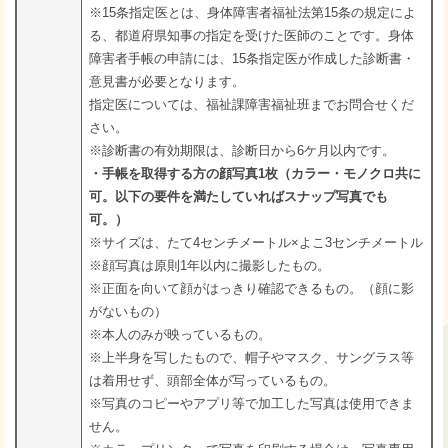
※15条指定医とは、身体障害者福祉法第15条の規定によ
る、都道府県知事の指定を受けた医師のことです。身体
障害者手帳の申請には、15条指定医が作成した診断書・
意見書が必要となります。
指定医については、福祉課障害福祉班までお問合せくだ
さい。
※診断書の有効期限は、診断日から6ケ月以内です。
・手帳を取得する方の顔写真1枚（カラー・モノクロ共に
可。以下の要件を満たしていればスナップ写真でも
可。）
※サイズは、たて4センチメートル×よこ3センチメートル
※顔写真は原則1年以内に撮影したもの。
※正面を向いて顔がはっきり確認できるもの。（顔に影
がないもの）
※本人のみが映っているもの。
※上半身を写したもので、帽子やマスク、サングラス等
は着用せず、頭部全体が写っているもの。
※写真のコピーやアプリ等で加工した写真は使用できま
せん。