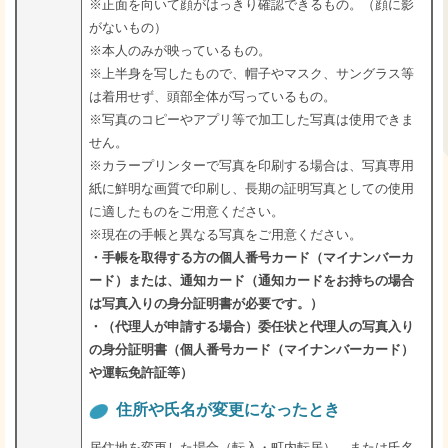
※正面を向いて顔がはっきり確認できるもの。（顔に影
がないもの）
※本人のみが映っているもの。
※上半身を写したもので、帽子やマスク、サングラス等
は着用せず、頭部全体が写っているもの。
※写真のコピーやアプリ等で加工した写真は使用できま
せん。
※カラープリンターで写真を印刷する場合は、写真専用
紙に鮮明な画質で印刷し、長期の証明写真としての使用
に適したものをご用意ください。
※現在の手帳と異なる写真をご用意ください。
・手帳を取得する方の個人番号カード（マイナンバーカ
ード）または、通知カード（通知カードをお持ちの場合
は写真入りの身分証明書が必要です。）
・（代理人が申請する場合）委任状と代理人の写真入り
の身分証明書（個人番号カード（マイナンバーカード）
や運転免許証等）
住所や氏名が変更になったとき
居住地を変更した場合（転入・町内転居）、または氏名