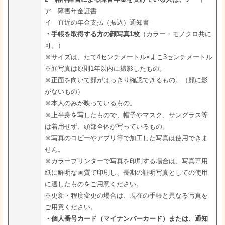
ア 障害年金証書
イ 直近の年金支払（振込）通知書
・手帳を取得する方の顔写真1枚
（カラー・モノクロ共に
可。）
※サイズは、たて4センチメートル×よこ3センチメートル
※顔写真は原則1年以内に撮影したもの。
※正面を向いて顔がはっきり確認できるもの。（顔に影
がないもの）
※本人のみが映っているもの。
※上半身を写したもので、帽子やマスク、サングラス等
は着用せず、頭部全体が写っているもの。
※写真のコピーやアプリ等で加工した写真は使用できま
せん。
※カラープリンターで写真を印刷する場合は、写真専用
紙に鮮明な画質で印刷し、長期の証明写真としての使用
に適したものをご用意ください。
※更新・程度変更の場合は、現在の手帳と異なる写真を
ご用意ください。
・個人番号カード（マイナンバーカード）または、通知