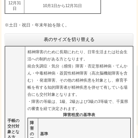
12月31
10月1日から12月31日
日
※土日・祝日・年末年始を除く。
表のサイズを切り替える
精神障害のために長期にわたり、日常生活または社会生
活への制約がある方となります。
統合失調症・気分（感情）障害・否定形精神病・てんか
ん・中毒精神病・器質性精神障害（高次脳機能障害を含
む）・発達障害、その他の精神疾患を対象とし、療育手
帳を有する知的障害者が精神疾患を併せて有している場
合にも交付対象となります。
・障害の等級は、1級、2級および3級の3等級で、千葉県
の審査を経て決定されます。
障害程度の基準表
手帳の
障
交付対
害
象とな
の
基準
る方