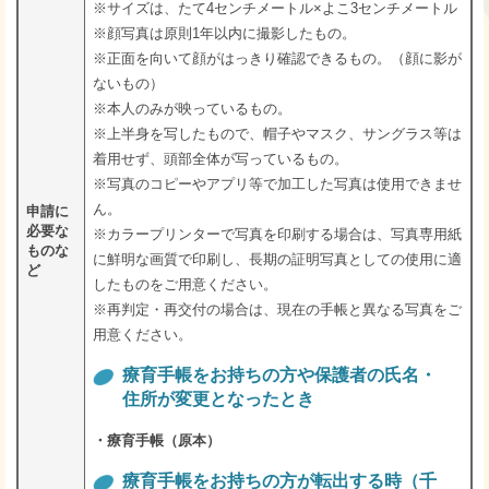
※サイズは、たて4センチメートル×よこ3センチメートル
※顔写真は原則1年以内に撮影したもの。
※正面を向いて顔がはっきり確認できるもの。（顔に影が
ないもの）
※本人のみが映っているもの。
※上半身を写したもので、帽子やマスク、サングラス等は
着用せず、頭部全体が写っているもの。
※写真のコピーやアプリ等で加工した写真は使用できませ
ん。
申請に
必要な
※カラープリンターで写真を印刷する場合は、写真専用紙
ものな
に鮮明な画質で印刷し、長期の証明写真としての使用に適
ど
したものをご用意ください。
※再判定・再交付の場合は、現在の手帳と異なる写真をご
用意ください。
療育手帳をお持ちの方や保護者の氏名・
住所が変更となったとき
・療育手帳（原本）
療育手帳をお持ちの方が転出する時（千