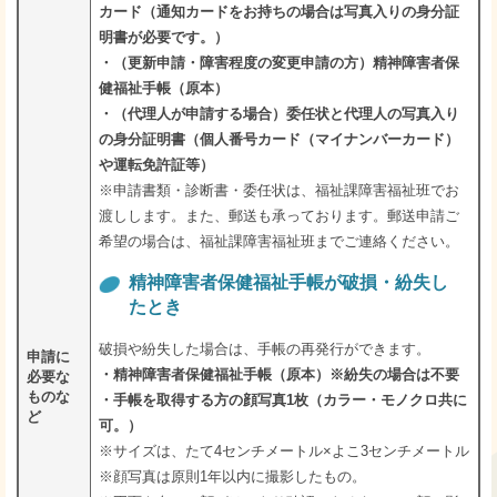
カード（通知カードをお持ちの場合は写真入りの身分証
明書が必要です。）
・（更新申請・障害程度の変更申請の方）精神障害者保
健福祉手帳（原本）
・（代理人が申請する場合）委任状と代理人の写真入り
の身分証明書（個人番号カード（マイナンバーカード）
や運転免許証等）
※申請書類・診断書・委任状は、福祉課障害福祉班でお
渡しします。また、郵送も承っております。郵送申請ご
希望の場合は、福祉課障害福祉班までご連絡ください。
精神障害者保健福祉手帳が破損・紛失し
たとき
破損や紛失した場合は、手帳の再発行ができます。
申請に
・精神障害者保健福祉手帳（原本）※紛失の場合は不要
必要な
ものな
・手帳を取得する方の顔写真1枚（カラー・モノクロ共に
ど
可。）
※サイズは、たて4センチメートル×よこ3センチメートル
※顔写真は原則1年以内に撮影したもの。