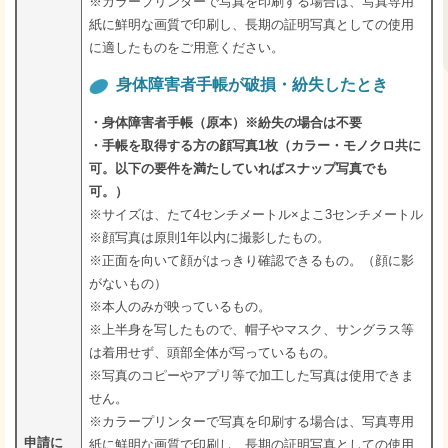
※カラープリンターで写真を印刷する場合は、写真専用
紙に鮮明な画質で印刷し、長期の証明写真としての使用
に適したものをご用意ください。
身体障害者手帳が破損・紛失したとき
・身体障害者手帳（原本）※紛失の場合は不要
・手帳を取得する方の顔写真1枚（カラー・モノクロ共に
可。以下の要件を満たしていればスナップ写真でも
可。）
※サイズは、たて4センチメートル×よこ3センチメートル
※顔写真は原則1年以内に撮影したもの。
※正面を向いて顔がはっきり確認できるもの。（顔に影
がないもの）
※本人のみが映っているもの。
※上半身を写したもので、帽子やマスク、サングラス等
は着用せず、頭部全体が写っているもの。
※写真のコピーやアプリ等で加工した写真は使用できま
せん。
※カラープリンターで写真を印刷する場合は、写真専用
申請に
紙に鮮明な画質で印刷し、長期の証明写真としての使用