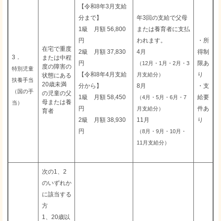
【令和8年3月支給
分まで】
年3回の支給で父母
1級 月額 56,800
または養育者に支払
円
われます。
・所
在宅で重度
2級 月額 37,830
4月
得制
3．
または中程
円
限あ
（12月・1月・2月・3
度の障害の
特別児童
【令和8年4月支給
り
月支給分）
状態にある
扶養手当
20歳未満
分から】
8月
・支
（国の手
の児童の父
1級 月額 58,450
給要
（4月・5月・6月・7
母または養
当）
円
件あ
月支給分）
育者
2級 月額 38,930
11月
り
円
（8月・9月・10月・
11月支給分）
次の1、2
のいずれか
に該当する
方
1、20歳以