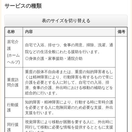
サービスの種類
表のサイズを切り替える
名称
内容
備考
居宅介
自宅で入浴、排せつ、食事の用意、掃除、洗濯、通
護
院などの生活全般にわたる援助を行います。
(ホーム
◎身体介護・家事援助・通院介助
ヘルプ)
重度の肢体不自由者または、重度の知的障害者もし
くは精神障害により、行動障害を有するもので常に
重度訪
介護を必要とする人に対して、自宅での入浴、排
問介護
泄、食事の介護、外出時における移動の補助などを
総合的に行います。
知的障害・精神障害により、行動する時に常時介護
行動援
を必要とする人に危険回避のため必要な支援、外出
護
支援を行います。
視覚障害により移動が困難を要する人に、外出時に
同行援
同行して移動に必要な情報を提供するとともに支援
護