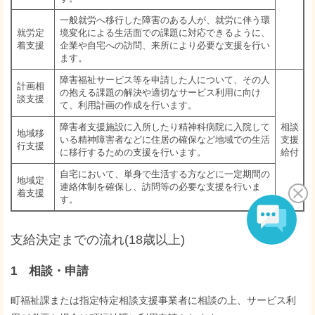
一般就労へ移行した障害のある人が、就労に伴う環
就労定
境変化による生活面での課題に対応できるように、
着支援
企業や自宅への訪問、来所により必要な支援を行い
ます。
障害福祉サービス等を申請した人について、その人
計画相
の抱える課題の解決や適切なサービス利用に向け
談支援
て、利用計画の作成を行います。
障害者支援施設に入所したり精神科病院に入院して
相談
地域移
いる精神障害者などに住居の確保など地域での生活
支援
行支援
に移行するための支援を行います。
給付
自宅において、単身で生活する方などに一定期間の
地域定
連絡体制を確保し、訪問等の必要な支援を行いま
着支援
す。
支給決定までの流れ(18歳以上)
1 相談・申請
町福祉課または
指定特定相談支援事業者に相談の上、サービス利