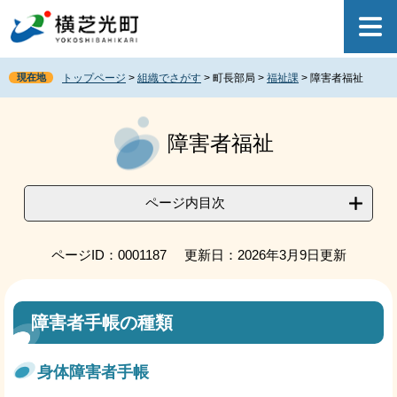
ペ
メ
ー
ニ
ジ
ュ
の
ー
現在地
トップページ
>
組織でさがす
>
町長部局
>
福祉課
>
障害者福祉
先
を
頭
飛
本
で
ば
文
障害者福祉
す
し
。
て
本
文
ページ内目次
へ
ページID：0001187
更新日：2026年3月9日更新
障害者手帳の種類
身体障害者手帳