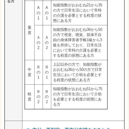
る方
知能指数がおおむね21から35
A
A
の方で日常生活において常時
の
の
の介護を必要とする程度の状
1
1
態にある方
重
知能指数がおおむね36から50
度
の方で視覚、聴覚、肢体不自
Ａ
Ａ
由の身体障害者手帳1級から3
の
の
級を所持しており、日常生活
2
2
において常時の介護を必要と
する程度の状態にある方
上記以外の方で、知能指数が
Ｂ
Ｂ
中
おおむね36から50の方で日常
の
の
度
生活において介助を必要とす
1
1
る程度の状態にある方
知能指数がおおむね51から75
Ｂ
Ｂ
軽
の方で日常生活において介助
の
の
度
を必要とする程度の状態にあ
2
2
る方