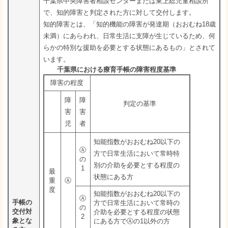
千葉県中央障害者相談センターまたは東上総児童相談所
で、知的障害と判定された方に対して交付します。
知的障害とは、「知的機能の障害が発達期（おおむね18歳
未満）にあらわれ、日常生活に支障が生じているため、何
らかの特別な援助を必要とする状態にあるもの」とされて
います。
千葉県における療育手帳の障害程度基準
障害の程度
障
障
判定の基準
害
害
児
者
知能指数がおおむね20以下の
Ⓐ
方で日常生活において常時特
の
別の介助を必要とする程度の
1
最
状態にある方
重
Ⓐ
度
知能指数がおおむね20以下の
Ⓐ
手帳の
方で日常生活において常時の
の
交付対
介助を必要とする程度の状態
2
象とな
にある方でⒶの1以外の方