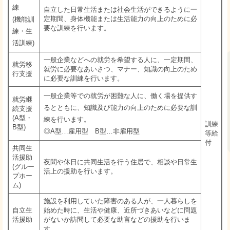
練
自立した日常生活または社会生活ができるように一
定期間、身体機能または生活能力の向上のために必
(機能訓
要な訓練を行います。
練・生
活訓練)
一般企業などへの就労を希望する人に、一定期間、
就労移
就労に必要なあいさつ、マナー、知識の向上のため
行支援
に必要な訓練を行います。
一般企業等での就労が困難な人に、働く場を提供す
就労継
るとともに、知識及び能力の向上のために必要な訓
続支援
(A型・
練を行います。
訓練
B型)
◎A型…雇用型 B型…非雇用型
等給
付
共同生
活援助
夜間や休日に共同生活を行う住居で、相談や日常生
(グルー
活上の援助を行います。
プホー
ム)
施設を利用していた障害のある人が、一人暮らしを
自立生
始めた時に、生活や健康、近所づきあいなどに問題
活援助
がないか訪問して必要な助言などの援助を行いま
す。