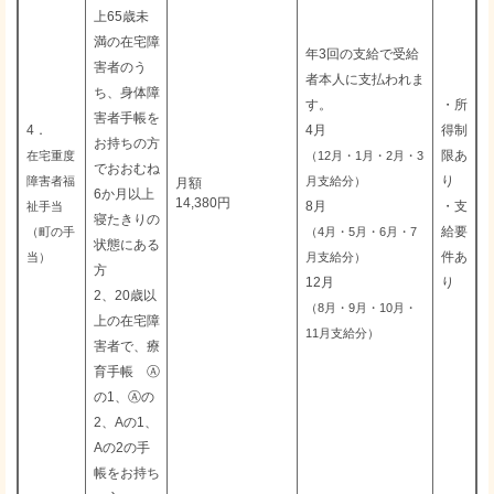
上65歳未
満の在宅障
年3回の支給で受給
害者のう
者本人に支払われま
ち、身体障
す。
・所
害者手帳を
4．
4月
得制
お持ちの方
限あ
在宅重度
（12月・1月・2月・3
でおおむね
り
障害者福
月支給分）
月額
6か月以上
14,380円
8月
・支
祉手当
寝たきりの
給要
（町の手
（4月・5月・6月・7
状態にある
件あ
当）
月支給分）
方
12月
り
2、20歳以
（8月・9月・10月・
上の在宅障
11月支給分）
害者で、療
育手帳 Ⓐ
の1、Ⓐの
2、Aの1、
Aの2の手
帳をお持ち