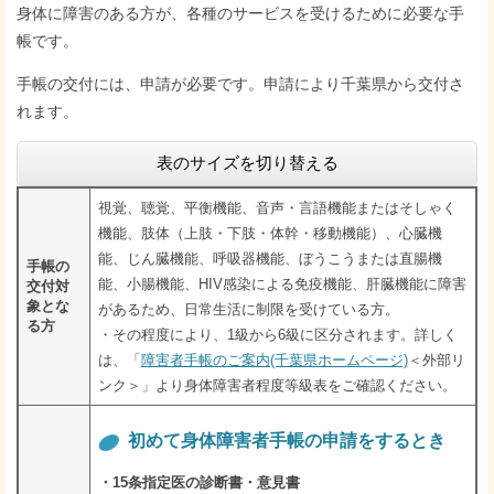
身体に障害のある方が、各種のサービスを受けるために必要な手
帳です。
手帳の交付には、申請が必要です。申請により千葉県から交付さ
れます。
表のサイズを切り替える
視覚、聴覚、平衡機能、音声・言語機能またはそしゃく
機能、肢体（上肢・下肢・体幹・移動機能）、心臓機
能、じん臓機能、呼吸器機能、ぼうこうまたは直腸機
手帳の
能、小腸機能、HIV感染による免疫機能、肝臓機能に障害
交付対
象とな
があるため、日常生活に制限を受けている方。
る方
・その程度により、1級から6級に区分されます。詳しく
は、「
障害者手帳のご案内(千葉県ホームページ)
＜外部リ
ンク＞
」より身体障害者程度等級表をご確認ください。
初めて身体障害者手帳の申請をするとき
・15条指定医の診断書・意見書