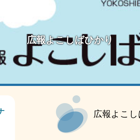
広報よこしばひかり
本
文
ナ
広報よこし