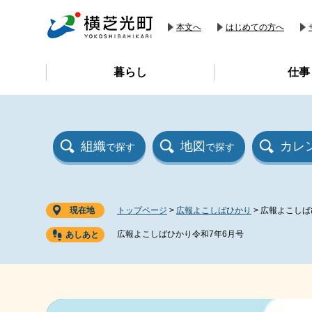
ペ
メ
ー
ニ
本文へ
はじめての方へ
ジ
ュ
の
ー
暮らし
仕事
先
を
頭
飛
で
ば
す
し
。
て
組織
地図
カレ
で探す
で探す
本
文
へ
現在地
トップページ
>
広報よこしばひかり
>
広報よこしば
広報よこしばひかり令和7年6月号