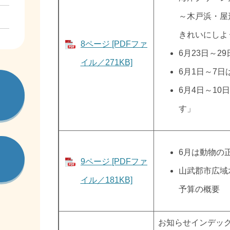
～木戸浜・屋
きれいにしよ
8ページ [PDFファ
6月23日～2
イル／271KB]
6月1日～7
6月4日～1
す」
6月は動物の
9ページ [PDFファ
山武郡市広域
イル／181KB]
予算の概要
​お知らせインデッ