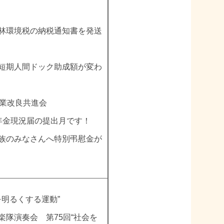
林環境税の納税通知書を発送
短期人間ドック助成額が変わ
農業改良共進会
年金現況届の提出月です！
族のみなさんへ特別弔慰金が
を明るくする運動”
楽隊演奏会 第75回“社会を