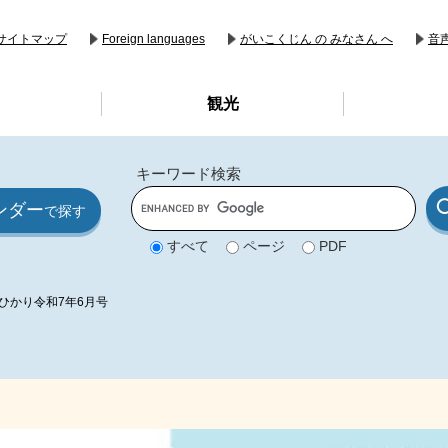
音
サイトマップ
Foreign languages
がいこくじん の みなさん へ
観光
キーワード検索
G
ンダー
o
で探す
o
g
すべて
ページ
PDF
l
e
カ
ス
ひかり令和7年6月号
タ
ム
検
索