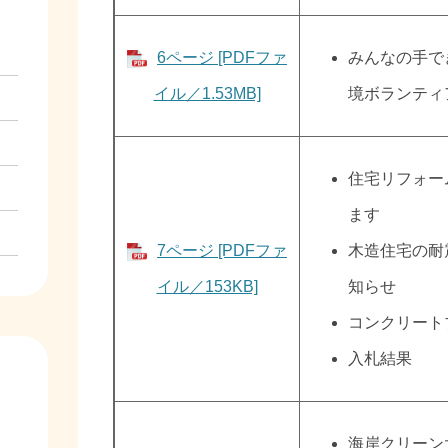
6ページ [PDFファ
みんなの手で
イル／1.53MB]
境ボランティ
住宅リフォー
ます
7ページ [PDFファ
木造住宅の耐
イル／153KB]
知らせ
コンクリート
入札結果
海岸クリーン