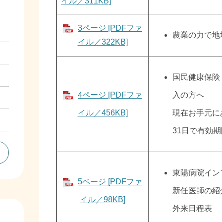
イル／311KB]
3ページ [PDFファ
農業の力で地
イル／322KB]
​国民健康保
4ページ [PDFファ
入の方へ
イル／456KB]
現在お手元に
31日で有効
​東陽病院イ
5ページ [PDFファ
新任医師の紹
イル／98KB]
外来日程表