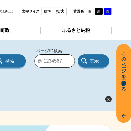
拡大
声読み上げ
文字サイズ
標準
背景色
白
黒
青
町政
ふるさと納税
ページID検索
このページを一時保存する
ペ
ー
ジ
I
D
を
入
力