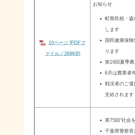
お知らせ
町県民税・森
します
国民健康保険
10ページ [PDFフ
ります
ァイル／269KB]
第19回夏季
6月は農業者
戦没者のご遺
支給されます
第75回“社会
千葉県警察音