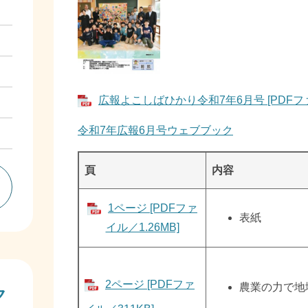
広報よこしばひかり令和7年6月号 [PDFファ
令和7年広報6月号ウェブブック
頁
内容
一
1ページ [PDFファ
表紙
イル／1.26MB]
2ページ [PDFファ
​農業の力で
ク