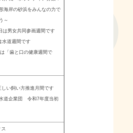
形海岸の砂浜をみんなの力で
う～
9日は男女共同参画週間です
日は水道週間です
0日は「歯と口の健康週間で
正しい飼い方推進月間です
水道企業団 令和7年度当初
クス