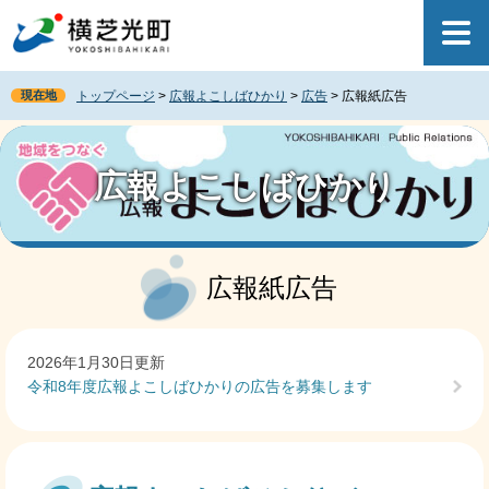
ペ
メ
ー
ニ
ジ
ュ
の
ー
現在地
トップページ
>
広報よこしばひかり
>
広告
>
広報紙広告
先
を
頭
飛
で
ば
す
し
広報よこしばひかり
。
て
本
文
本
へ
文
広報紙広告
2026年1月30日更新
令和8年度広報よこしばひかりの広告を募集します