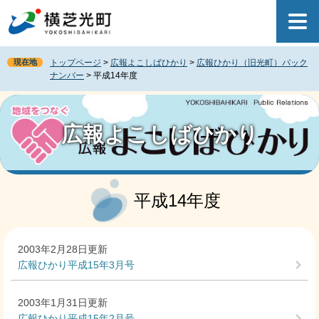
ペ
メ
ー
ニ
ジ
ュ
の
ー
現在地
トップページ
>
広報よこしばひかり
>
広報ひかり（旧光町）バック
先
を
ナンバー
>
平成14年度
頭
飛
で
ば
す
し
。
て
広報よこしばひかり
本
文
へ
本
文
平成14年度
2003年2月28日更新
広報ひかり平成15年3月号
2003年1月31日更新
広報ひかり平成15年2月号