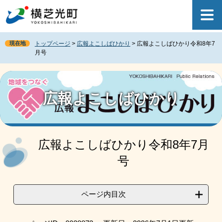
ペ
メ
ー
ニ
ジ
ュ
の
ー
現在地
トップページ
>
広報よこしばひかり
>
広報よこしばひかり令和8年7
先
を
月号
頭
飛
で
ば
す
し
。
て
広報よこしばひかり
本
文
へ
本
文
広報よこしばひかり令和8年7月
号
ページ内目次