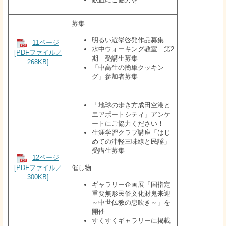
募集
明るい選挙啓発作品募集
11ページ
水中ウォーキング教室 第2
[PDFファイル／
期 受講生募集
268KB]
「中高生の簡単クッキン
グ」参加者募集
「地球の歩き方成田空港と
エアポートシティ」アンケ
ートにご協力ください！
生涯学習クラブ講座「はじ
めての津軽三味線と民謡」
受講生募集
12ページ
[PDFファイル／
催し物
300KB]
ギャラリー企画展「国指定
重要無形民俗文化財鬼来迎
～中世仏教の息吹き～」を
開催
すくすくギャラリーに掲載