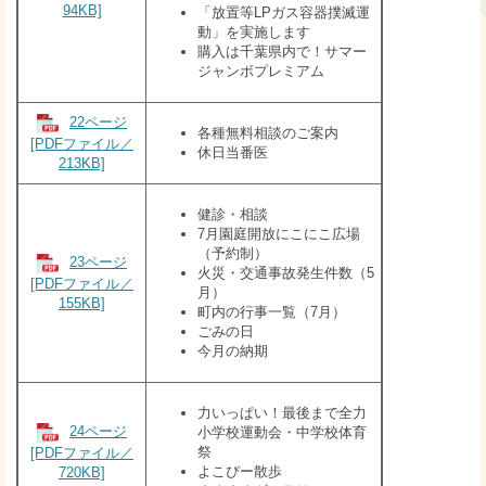
94KB]
「放置等LPガス容器撲滅運
動」を実施します
購入は千葉県内で！サマー
ジャンボプレミアム
22ページ
各種無料相談のご案内
[PDFファイル／
休日当番医
213KB]
健診・相談
7月園庭開放にこにこ広場
（予約制）
23ページ
火災・交通事故発生件数（5
[PDFファイル／
月）
155KB]
町内の行事一覧（7月）
ごみの日
今月の納期
力いっぱい！最後まで全力
24ページ
小学校運動会・中学校体育
祭
[PDFファイル／
よこぴー散歩
720KB]