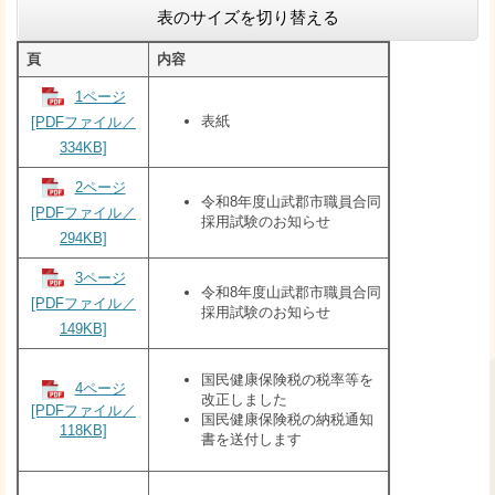
表のサイズを切り替える
頁
内容
1ページ
表紙
[PDFファイル／
334KB]
2ページ
令和8年度山武郡市職員合同
[PDFファイル／
採用試験のお知らせ
294KB]
3ページ
令和8年度山武郡市職員合同
[PDFファイル／
採用試験のお知らせ
149KB]
​国民健康保険税の税率等を
4ページ
改正しました
[PDFファイル／
国民健康保険税の納税通知
118KB]
書を送付します