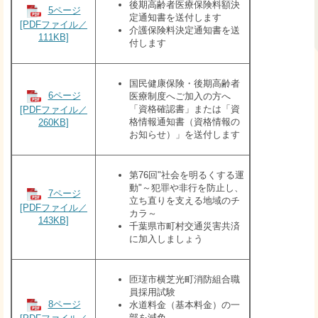
​後期高齢者医療保険料額決
5ページ
定通知書を送付します
[PDFファイル／
介護保険料決定通知書を送
111KB]
付します
国民健康保険・後期高齢者
6ページ
医療制度へご加入の方へ
「資格確認書」または「資
[PDFファイル／
格情報通知書（資格情報の
260KB]
お知らせ）」を送付します
第76回"社会を明るくする運
動"～犯罪や非行を防止し、
7ページ
立ち直りを支える地域のチ
[PDFファイル／
カラ～
143KB]
千葉県市町村交通災害共済
に加入しましょう
匝瑳市横芝光町消防組合職
員採用試験
8ページ
水道料金（基本料金）の一
部を減免