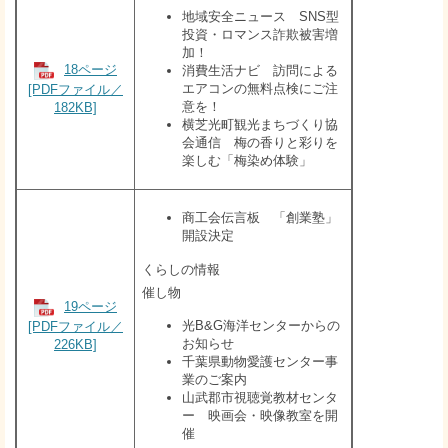
地域安全ニュース SNS型
投資・ロマンス詐欺被害増
加！
18ページ
消費生活ナビ 訪問による
エアコンの無料点検にご注
[PDFファイル／
意を！
182KB]
横芝光町観光まちづくり協
会通信 梅の香りと彩りを
楽しむ「梅染め体験」
商工会伝言板 「創業塾」
開設決定
くらしの情報
催し物
19ページ
光B&G海洋センターからの
[PDFファイル／
お知らせ
226KB]
千葉県動物愛護センター事
業のご案内
山武郡市視聴覚教材センタ
ー 映画会・映像教室を開
催