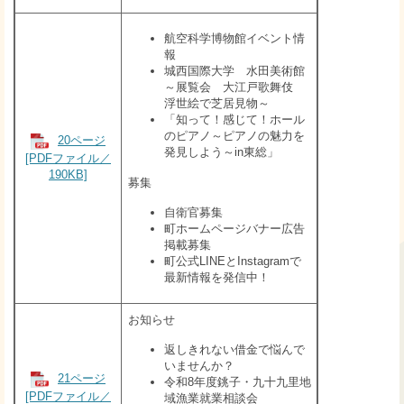
航空科学博物館イベント情
報
城西国際大学 水田美術館
～展覧会 大江戸歌舞伎
浮世絵で芝居見物～
「知って！感じて！ホール
のピアノ～ピアノの魅力を
20ページ
発見しよう～in東総」
[PDFファイル／
190KB]
募集
自衛官募集
町ホームページバナー広告
掲載募集
町公式LINEとInstagramで
最新情報を発信中！
お知らせ
返しきれない借金で悩んで
いませんか？
21ページ
令和8年度銚子・九十九里地
[PDFファイル／
域漁業就業相談会