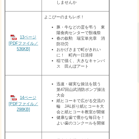
しませんか
​よこぴーのまちレポ！
豚・牛などの霊を弔う 東
陽食肉センターで獣魂祭
13ページ
春の叙勲 瑞宝単光章 消
[PDFファイル／
防功労
536KB]
おかげさまで町がきれい
に！ 町内一日清掃
稲で描く、大きなキャンバ
ス 田んぼアート
迅速・確実な操法を競う
第47回山武消防ポンプ操法
大会
14ページ
紙ヒコーキで広がる交流の
[PDFファイル／
輪 JAL折り紙ヒコーキ大
298KB]
会と紙ヒコーキ教室が開催
健康な歯で豊かな毎日を！
よい歯のコンクールを開催