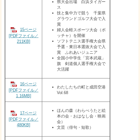
県大会出場 白浜タイガー
ス
技と集中力で競う 千葉県
グラウンドゴルフ大会で入
賞
15ページ
婦人会軽スポーツ大会（ボ
ッチャ）を開催
[PDFファイル／
ソフトテニス選手権大会県
211KB]
予選・東日本選抜大会で入
賞 ふれあいジュニア
全国小中学生「宮本武蔵」
旗 剣道個人選手権大会で
大活躍
16ページ
​わたしたちの町と成田空港
[PDFファイル／
Vol.68
1.16MB]
​ほんの森（わらべうたと絵
17ページ
本の会・おはなし会・映画
[PDFファイル／
会）
480KB]
文芸（俳句・短歌）