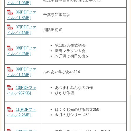
イル／1.9MB]
06[PDFファ
千葉県知事選挙
イル／1.8MB]
07[PDFファ
消防出初式
イル／2.1MB]
第10回合併協議会
08[PDFファ
新春マラソン大会
イル／2.2MB]
木戸浜で初日の出を
09[PDFファ
ふれあい学びあい114
イル／1.1MB]
10[PDFファ
あつまれみんなの力作
ひかり俳壇
イル／957KB]
11[PDFファ
はぐくむ光のびる若芽250
今月の顔シリーズ82
イル／2.2MB]