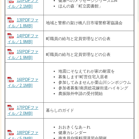
12[PDFファ
健康へのメッセージシリーズ134
ほんの森「町立図書館」
イル／2.1MB]
13[PDFファ
地域と警察の架け橋八日市場警察署協議会
イル／1.8MB]
14[PDFファ
町職員の給与と定員管理などの公表
イル／1.9MB]
15[PDFファ
町職員の給与と定員管理などの公表
イル／1.9MB]
地震にそなえてわが家の耐震を
募集します!町営住宅入居者
16[PDFファ
参加してみませんか栗山川シンポジウム
イル／2.1MB]
参加者募集!南房総花嫁街道ハイキング
農振除外申請の受付開始
17[PDFファ
暮らしのガイド
イル／2.0MB]
おおきくなあ～れ
18[PDFファ
健康カレンダー
推進員自慢料理講習会開催
イル／5.0MB]