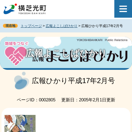
ペ
メ
ー
ニ
ジ
ュ
の
ー
現在地
トップページ
>
広報よこしばひかり
>
広報ひかり平成17年2月号
先
を
頭
飛
で
ば
す
し
広報よこしばひかり
。
て
本
文
へ
本
文
広報ひかり平成17年2月号
ページID：0002805
更新日：2005年2月1日更新