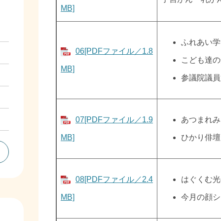
MB]
ふれあい学
06[PDFファイル／1.8
こども達の
MB]
参議院議員
07[PDFファイル／1.9
あつまれみ
MB]
ひかり俳壇
08[PDFファイル／2.4
はぐくむ光
MB]
今月の顔シ