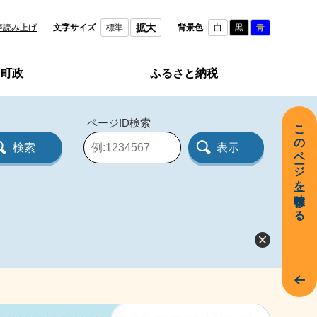
拡大
声読み上げ
文字サイズ
標準
背景色
白
黒
青
町政
ふるさと納税
ページID検索
このページを一時保存する
ペ
ー
ジ
I
D
を
入
力