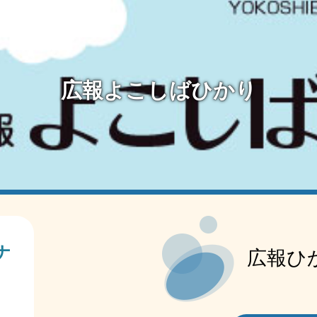
広報よこしばひかり
本
文
ナ
広報ひ