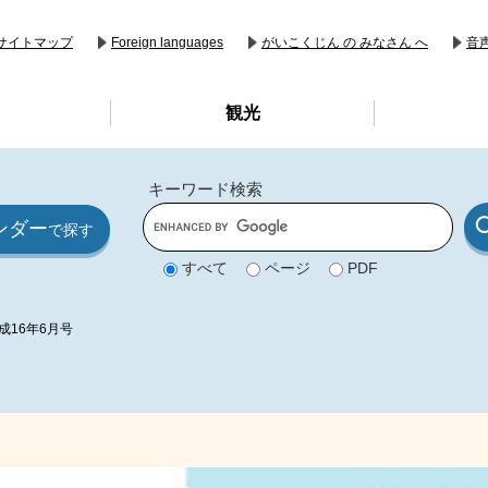
音
サイトマップ
Foreign languages
がいこくじん の みなさん へ
観光
キーワード検索
G
ンダー
o
で探す
o
g
すべて
ページ
PDF
l
e
カ
ス
成16年6月号
タ
ム
検
索