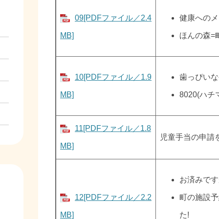
09[PDFファイル／2.4
健康へのメ
MB]
ほんの森=
10[PDFファイル／1.9
歯っぴいな
MB]
8020(
11[PDFファイル／1.8
児童手当の申請
MB]
お済みです
12[PDFファイル／2.2
町の施設予
MB]
た!