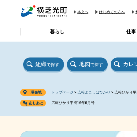
ペ
メ
ー
ニ
本文へ
はじめての方へ
ジ
ュ
の
ー
暮らし
仕事
先
を
頭
飛
で
ば
す
し
。
て
組織
地図
カレ
で探す
で探す
本
文
へ
現在地
トップページ
>
広報よこしばひかり
>
広報ひかり平
広報ひかり平成16年6月号