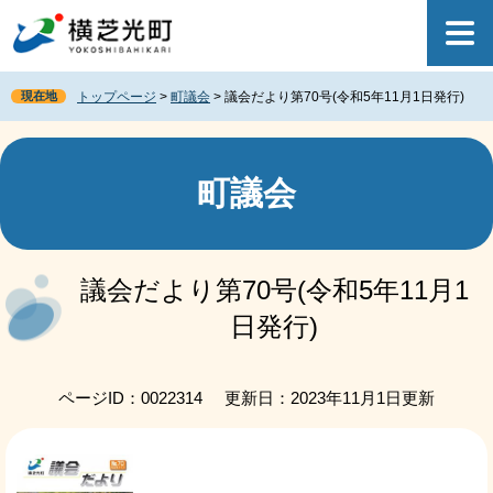
ペ
メ
ー
ニ
ジ
ュ
の
ー
現在地
トップページ
>
町議会
>
議会だより第70号(令和5年11月1日発行)
先
を
頭
飛
で
ば
す
し
町議会
。
て
本
文
本
へ
文
議会だより第70号(令和5年11月1
日発行)
ページID：0022314
更新日：2023年11月1日更新