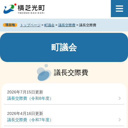
ペ
メ
ー
ニ
ジ
ュ
の
ー
現在地
トップページ
>
町議会
>
議長交際費
>
議長交際費
先
を
頭
飛
で
ば
す
し
町議会
。
て
本
文
本
へ
文
議長交際費
2026年7月15日更新
議長交際費（令和8年度）
2026年4月16日更新
議長交際費（令和7年度）