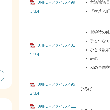
06[PDFファイル／99
衆議院議員
3KB]
「横芝光町
就学時の健
手をつなぐ
07[PDFファイル／81
ひとり親家
5KB]
表彰
秋の全国交
08[PDFファイル／95
ひろば
2KB]
09[PDFファイル／1.1