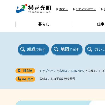
ペ
メ
ー
ニ
本文へ
はじめての方へ
ジ
ュ
の
ー
暮らし
仕事
先
を
頭
飛
で
ば
す
し
。
て
組織
地図
カレ
で探す
で探す
本
文
へ
現在地
トップページ
>
広報よこしばひかり
>
広報よこしば
広報よこしば平成17年9月号