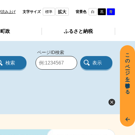
拡大
声読み上げ
文字サイズ
標準
背景色
白
黒
青
町政
ふるさと納税
ページID検索
このページを一時保存する
ペ
ー
ジ
I
D
を
入
力