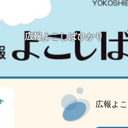
広報よこしばひかり
本
文
ナ
広報よこ