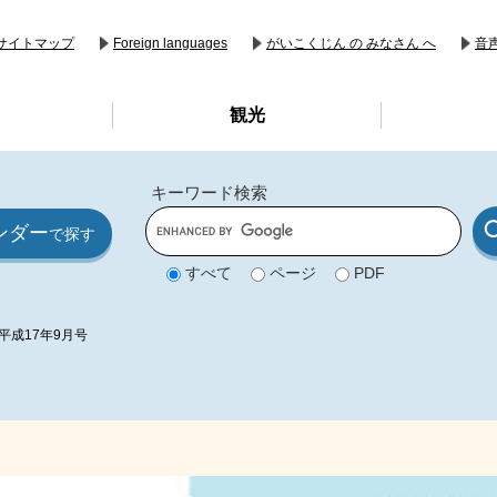
音
サイトマップ
Foreign languages
がいこくじん の みなさん へ
観光
キーワード検索
G
ンダー
o
で探す
o
g
すべて
ページ
PDF
l
e
カ
ス
平成17年9月号
タ
ム
検
索