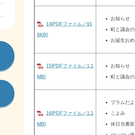
お知らせ
14[PDFファイル／91
町と議会の
8KB]
お誕生おめ
15[PDFファイル／1.1
お知らせ
MB]
町と議会の
プラムだよ
16[PDFファイル／1.1
こよみ
MB]
休日当番医
ついつい撮