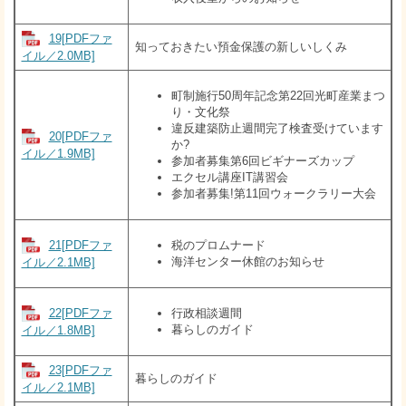
19[PDFファ
知っておきたい預金保護の新しいしくみ
イル／2.0MB]
町制施行50周年記念第22回光町産業まつ
り・文化祭
違反建築防止週間完了検査受けています
20[PDFファ
か?
イル／1.9MB]
参加者募集第6回ビギナーズカップ
エクセル講座IT講習会
参加者募集!第11回ウォークラリー大会
21[PDFファ
税のプロムナード
海洋センター休館のお知らせ
イル／2.1MB]
22[PDFファ
行政相談週間
暮らしのガイド
イル／1.8MB]
23[PDFファ
暮らしのガイド
イル／2.1MB]