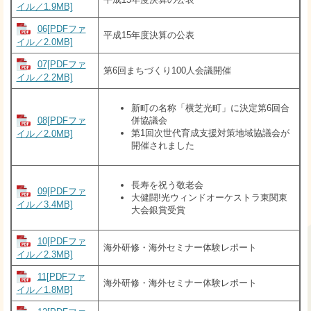
イル／1.9MB]
06[PDFファ
平成15年度決算の公表
イル／2.0MB]
07[PDFファ
第6回まちづくり100人会議開催
イル／2.2MB]
新町の名称「横芝光町」に決定第6回合
08[PDFファ
併協議会
第1回次世代育成支援対策地域協議会が
イル／2.0MB]
開催されました
長寿を祝う敬老会
09[PDFファ
大健闘!光ウィンドオーケストラ東関東
イル／3.4MB]
大会銀賞受賞
10[PDFファ
海外研修・海外セミナー体験レポート
イル／2.3MB]
11[PDFファ
海外研修・海外セミナー体験レポート
イル／1.8MB]