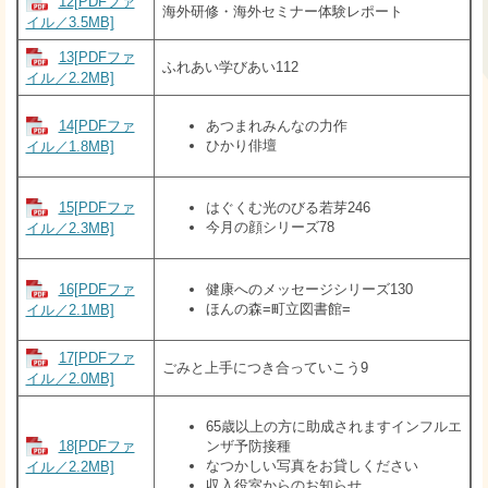
12[PDFファ
海外研修・海外セミナー体験レポート
イル／3.5MB]
13[PDFファ
ふれあい学びあい112
イル／2.2MB]
14[PDFファ
あつまれみんなの力作
ひかり俳壇
イル／1.8MB]
15[PDFファ
はぐくむ光のびる若芽246
今月の顔シリーズ78
イル／2.3MB]
16[PDFファ
健康へのメッセージシリーズ130
ほんの森=町立図書館=
イル／2.1MB]
17[PDFファ
ごみと上手につき合っていこう9
イル／2.0MB]
65歳以上の方に助成されますインフルエ
18[PDFファ
ンザ予防接種
なつかしい写真をお貸しください
イル／2.2MB]
収入役室からのお知らせ