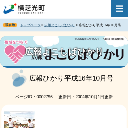
ペ
メ
ー
ニ
ジ
ュ
の
ー
現在地
トップページ
>
広報よこしばひかり
>
広報ひかり平成16年10月号
先
を
頭
飛
で
ば
す
し
広報よこしばひかり
。
て
本
文
へ
本
文
広報ひかり平成16年10月号
ページID：0002796
更新日：2004年10月1日更新