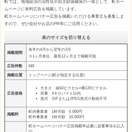
町では、地域経済の活性化や自主財源確保の一環として、町ホー
ムページに有料広告を掲載しています。
町ホームページにバナー広告を掲載いただける事業主を募集しま
すので、ぜひ会社やお店のPR等にご活用ください。
表のサイズを切り替える
各年の4月から翌年の3月
掲載期間
※1ヶ月単位、最長12ヶ月まで掲載可能
広告枠数
6枠
掲載位置
トップページ(町が指定する位置)
大きさ 縦60ピクセル×横120ピクセル
広告規格
容量 4キロバイト以内
形式 GIFまたはJPEG形式※動画不可
町内事業者 1枠月額 6.000円
掲載料
町外事業者 1枠月額 10,000円
町ホームページバナー広告掲載申込書に必要事項を記入
の