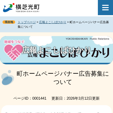
ペ
メ
ー
ニ
ジ
ュ
の
ー
現在地
トップページ
>
広報よこしばひかり
>
町ホームページバナー広告募
先
を
集について
頭
飛
で
ば
す
し
。
て
広報よこしばひかり
本
文
へ
本
文
町ホームページバナー広告募集に
ついて
ページID：0001441
更新日：2026年3月12日更新