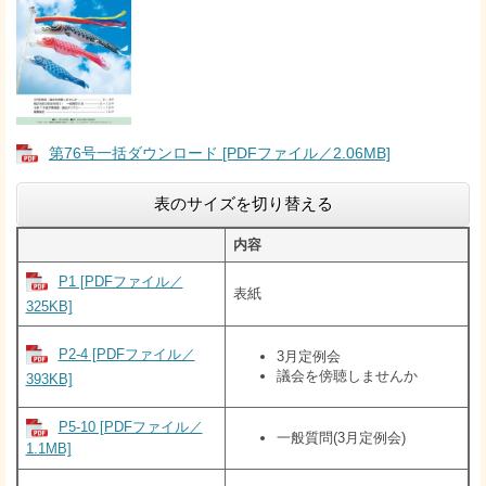
第76号一括ダウンロード [PDFファイル／2.06MB]
表のサイズを切り替える
内容
P1 [PDFファイル／
表紙
325KB]
P2-4 [PDFファイル／
3月定例会
議会を傍聴しませんか
393KB]
P5-10 [PDFファイル／
一般質問(3月定例会)
1.1MB]