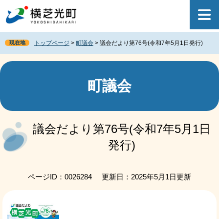
ペ
メ
ー
ニ
ジ
ュ
の
ー
現在地
トップページ
>
町議会
>
議会だより第76号(令和7年5月1日発行)
先
を
頭
飛
で
ば
す
し
町議会
。
て
本
文
本
へ
文
議会だより第76号(令和7年5月1日
発行)
ページID：0026284
更新日：2025年5月1日更新