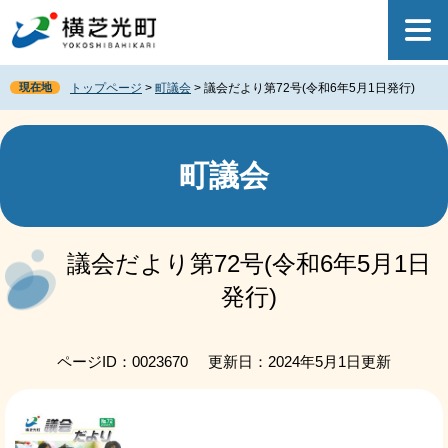
ペ
メ
ー
ニ
ジ
ュ
の
ー
現在地
トップページ
>
町議会
>
議会だより第72号(令和6年5月1日発行)
先
を
頭
飛
で
ば
す
し
町議会
。
て
本
文
本
へ
文
議会だより第72号(令和6年5月1日
発行)
ページID：0023670
更新日：2024年5月1日更新