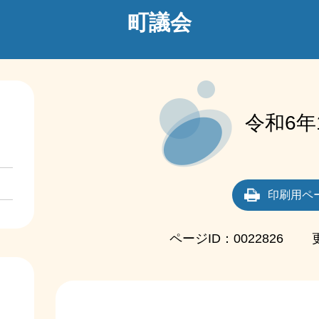
町議会
本
文
令和6
印刷用ペ
ページID：0022826