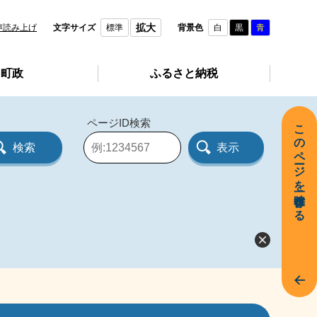
拡大
声読み上げ
文字サイズ
標準
背景色
白
黒
青
町政
ふるさと納税
ページID検索
このページを一時保存する
ペ
ー
ジ
I
D
を
入
力