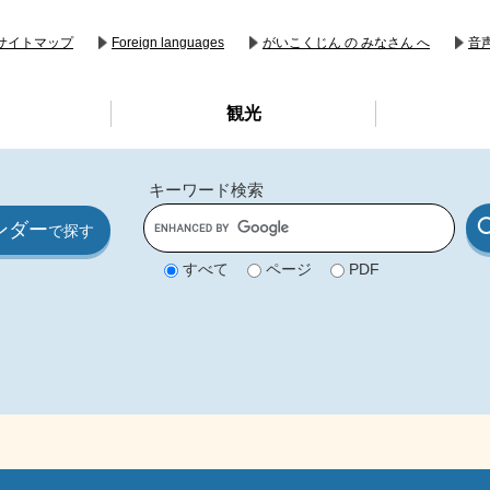
音
サイトマップ
Foreign languages
がいこくじん の みなさん へ
観光
キーワード検索
G
ンダー
o
で探す
o
g
すべて
ページ
PDF
l
e
カ
ス
タ
ム
検
索