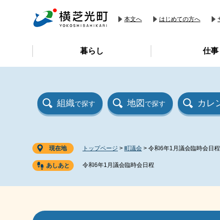
ペ
メ
ー
ニ
本文へ
はじめての方へ
ジ
ュ
の
ー
暮らし
仕事
先
を
頭
飛
で
ば
す
し
。
て
組織
地図
カレ
で探す
で探す
本
文
へ
現在地
トップページ
>
町議会
>
令和6年1月議会臨時会日程
令和6年1月議会臨時会日程