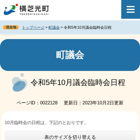
ペ
メ
ー
ニ
ジ
ュ
の
ー
現在地
トップページ
>
町議会
>
令和5年10月議会臨時会日程
先
を
頭
飛
で
ば
す
し
町議会
。
て
本
文
本
へ
文
令和5年10月議会臨時会日程
ページID：0022128
更新日：2023年10月2日更新
10月臨時会の日程は、下記のとおりです。
表のサイズを切り替える