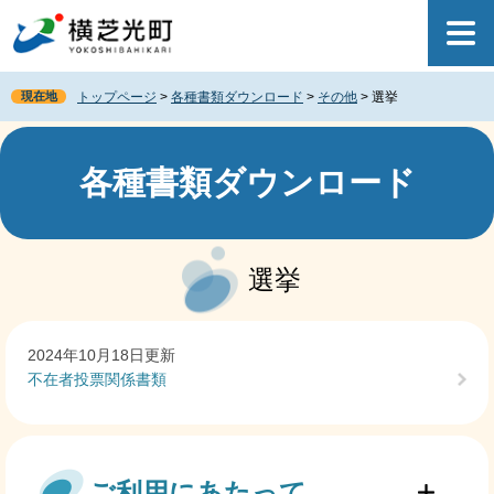
ペ
メ
ー
ニ
ジ
ュ
の
ー
現在地
トップページ
>
各種書類ダウンロード
>
その他
>
選挙
先
を
頭
飛
で
ば
す
し
各種書類ダウンロード
。
て
本
文
本
へ
文
選挙
2024年10月18日更新
不在者投票関係書類
ご利用にあたって