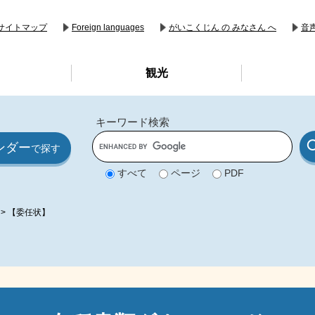
音
サイトマップ
Foreign languages
がいこくじん の みなさん へ
観光
キーワード検索
G
ンダー
o
で探す
o
g
すべて
ページ
PDF
l
e
カ
ス
>
【委任状】
タ
ム
検
索