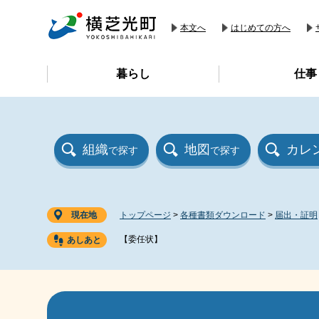
ペ
メ
ー
ニ
本文へ
はじめての方へ
ジ
ュ
の
ー
暮らし
仕事
先
を
頭
飛
で
ば
す
し
。
て
組織
地図
カレ
で探す
で探す
本
文
へ
現在地
トップページ
>
各種書類ダウンロード
>
届出・証明
【委任状】