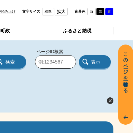
拡大
声読み上げ
文字サイズ
標準
背景色
白
黒
青
町政
ふるさと納税
ページID検索
このページを一時保存する
ペ
ー
ジ
I
D
を
入
力