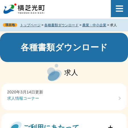
ペ
メ
ー
ニ
ジ
ュ
の
ー
現在地
トップページ
>
各種書類ダウンロード
>
農業・中小企業
>
求人
先
を
頭
飛
で
ば
す
し
各種書類ダウンロード
。
て
本
文
本
へ
文
求人
2020年3月14日更新
求人情報コーナー
ご利用にあたって