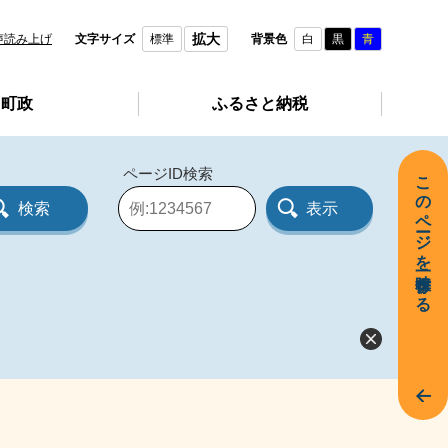
拡大
声読み上げ
文字サイズ
標準
背景色
白
黒
青
町政
ふるさと納税
ページID検索
このページを一時保存する
ペ
ー
ジ
I
D
を
入
力