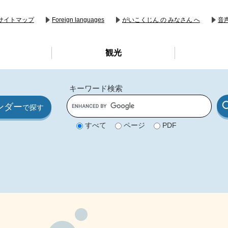
音
サイトマップ
Foreign languages
がいこくじん の みなさん へ
観光
キーワード検索
G
ンダー
o
で探す
o
g
すべて
ページ
PDF
l
e
カ
ス
タ
ム
検
索