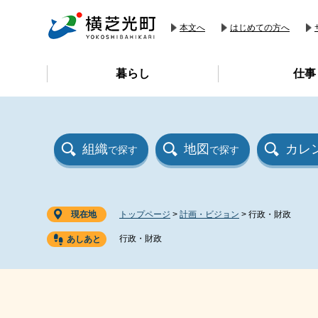
ペ
メ
ー
ニ
本文へ
はじめての方へ
ジ
ュ
の
ー
暮らし
仕事
先
を
頭
飛
で
ば
す
し
。
て
組織
地図
カレ
で探す
で探す
本
文
へ
現在地
トップページ
>
計画・ビジョン
>
行政・財政
行政・財政
本
文