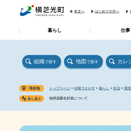
ペ
メ
ー
ニ
本文へ
はじめての方へ
ジ
ュ
の
ー
暮らし
仕事
先
を
頭
飛
で
ば
す
し
。
て
組織
地図
カレ
で探す
で探す
本
文
へ
現在地
トップページ
>
分類でさがす
>
暮らし
>
生活
>
環境
地球温暖化対策について