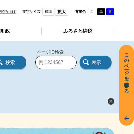
拡大
声読み上げ
文字サイズ
標準
背景色
白
黒
青
町政
ふるさと納税
ページID検索
このページを一時保存する
ペ
ー
ジ
I
D
を
入
力