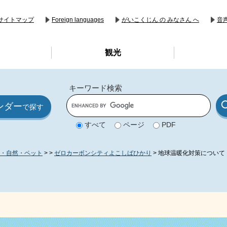
音
サイトマップ
Foreign languages
がいこくじん の みなさん へ
観光
キーワード検索
G
ンダー
o
で探す
o
g
すべて
ページ
PDF
l
e
カ
ス
・自然・ペット
>
>
ゼロカーボンシティよこしばひかり
>
地球温暖化対策について
タ
ム
検
索