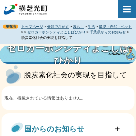
ペ
メ
ー
ニ
ジ
ュ
の
ー
現在地
トップページ
>
分類でさがす
>
暮らし
>
生活
>
環境・自然・ペット
先
を
>
>
ゼロカーボンシティよこしばひかり
>
千葉県からのお知らせ
>
頭
飛
脱炭素化社会の実現を目指して
で
ば
ゼロカーボンシティよこしば
す
し
。
て
ひかり
本
本
文
文
脱炭素化社会の実現を目指して
へ
現在、掲載されている情報はありません。
国からのお知らせ