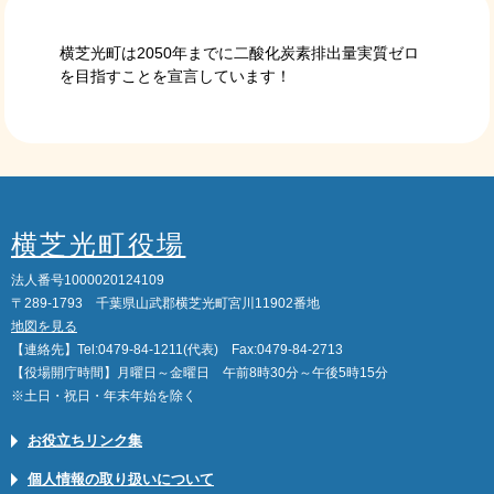
横芝光町は2050年までに二酸化炭素排出量実質ゼロ
を目指すことを宣言しています！
横芝光町役場
法人番号1000020124109
〒289-1793 千葉県山武郡横芝光町宮川11902番地
地図を見る
【連絡先】Tel:0479-84-1211(代表) Fax:0479-84-2713
【役場開庁時間】月曜日～金曜日 午前8時30分～午後5時15分
※土日・祝日・年末年始を除く
お役立ちリンク集
個人情報の取り扱いについて