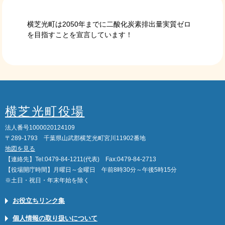
横芝光町は2050年までに二酸化炭素排出量実質ゼロ
を目指すことを宣言しています！
横芝光町役場
法人番号1000020124109
〒289-1793 千葉県山武郡横芝光町宮川11902番地
地図を見る
【連絡先】Tel:0479-84-1211(代表) Fax:0479-84-2713
【役場開庁時間】月曜日～金曜日 午前8時30分～午後5時15分
※土日・祝日・年末年始を除く
お役立ちリンク集
個人情報の取り扱いについて