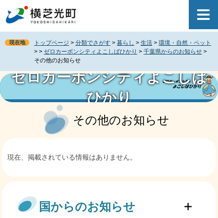
ペ
メ
ー
ニ
ジ
ュ
の
ー
現在地
トップページ
>
分類でさがす
>
暮らし
>
生活
>
環境・自然・ペット
先
を
>
>
ゼロカーボンシティよこしばひかり
>
千葉県からのお知らせ
>
頭
飛
その他のお知らせ
で
ば
ゼロカーボンシティよこしば
す
し
。
て
ひかり
本
本
文
文
その他のお知らせ
へ
現在、掲載されている情報はありません。
国からのお知らせ