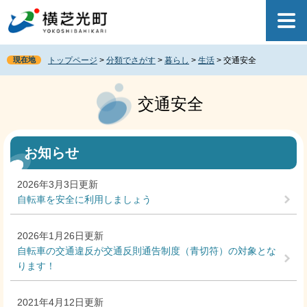
ペ
メ
ー
ニ
ジ
ュ
の
ー
現在地
トップページ
>
分類でさがす
>
暮らし
>
生活
>
交通安全
先
を
頭
飛
本
で
ば
文
交通安全
す
し
。
て
本
文
お知らせ
へ
2026年3月3日更新
自転車を安全に利用しましょう
2026年1月26日更新
自転車の交通違反が交通反則通告制度（青切符）の対象とな
ります！
2021年4月12日更新