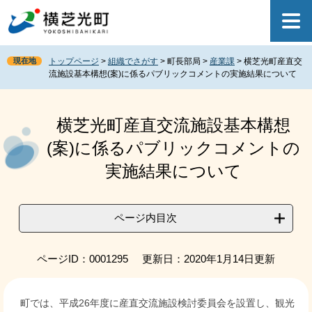
ペ
メ
ー
ニ
ジ
ュ
の
ー
現在地
トップページ
>
組織でさがす
>
町長部局
>
産業課
>
横芝光町産直交
先
を
流施設基本構想(案)に係るパブリックコメントの実施結果について
頭
飛
で
ば
本
す
し
文
横芝光町産直交流施設基本構想
。
て
本
(案)に係るパブリックコメントの
文
実施結果について
へ
ページ内目次
ページID：0001295
更新日：2020年1月14日更新
町では、平成26年度に産直交流施設検討委員会を設置し、観光