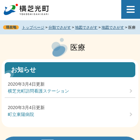
ペ
メ
ー
ニ
ジ
ュ
の
ー
現在地
トップページ
>
分類でさがす
>
地図でさがす
>
地図でさがす
>
医療
先
を
頭
飛
本
で
ば
文
医療
す
し
。
て
本
文
お知らせ
へ
2020年3月4日更新
横芝光町訪問看護ステーション
2020年3月4日更新
町立東陽病院