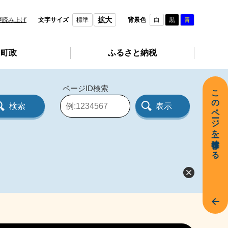
拡大
声読み上げ
文字サイズ
標準
背景色
白
黒
青
町政
ふるさと納税
ページID検索
このページを一時保存する
ペ
ー
ジ
I
D
を
入
力