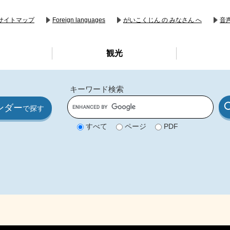
音
サイトマップ
Foreign languages
がいこくじん の みなさん へ
観光
キーワード検索
G
ンダー
o
で探す
o
g
すべて
ページ
PDF
l
e
カ
ス
タ
ム
検
索