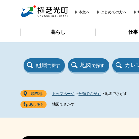
ペ
メ
ー
ニ
本文へ
はじめての方へ
ジ
ュ
の
ー
暮らし
仕事
先
を
頭
飛
で
ば
す
し
。
て
組織
地図
カレ
で探す
で探す
本
文
へ
現在地
トップページ
>
分類でさがす
>
地図でさがす
地図でさがす
本
文