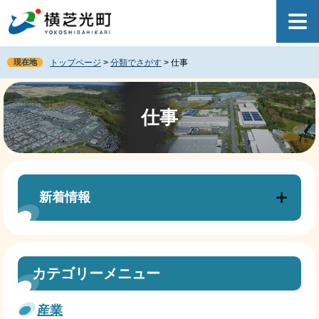
ペ
メ
ー
ニ
ジ
ュ
の
ー
現在地
トップページ
>
分類でさがす
>
仕事
先
を
頭
飛
本
で
ば
文
す
し
仕事
。
て
本
文
へ
新着情報
カテゴリーメニュー
産業