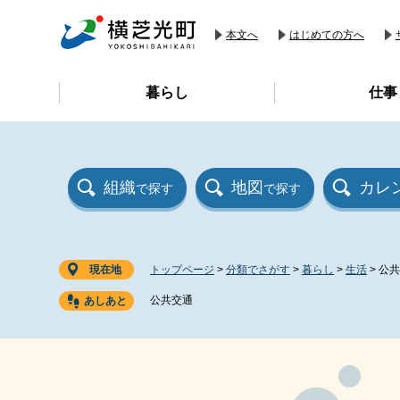
ペ
メ
ー
ニ
本文へ
はじめての方へ
ジ
ュ
の
ー
暮らし
仕事
先
を
頭
飛
で
ば
す
し
。
て
組織
地図
カレ
で探す
で探す
本
文
へ
現在地
トップページ
>
分類でさがす
>
暮らし
>
生活
>
公共
公共交通
本
文