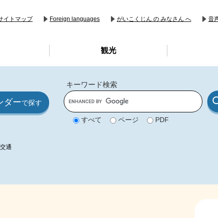
音
サイトマップ
Foreign languages
がいこくじん の みなさん へ
観光
キーワード検索
G
ンダー
o
で探す
o
g
すべて
ページ
PDF
l
e
カ
ス
交通
タ
ム
検
索