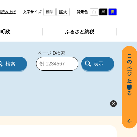
拡大
声読み上げ
文字サイズ
標準
背景色
白
黒
青
町政
ふるさと納税
ページID検索
このページを一時保存する
ペ
ー
ジ
I
D
を
入
力