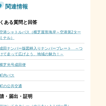
関連情報
くある質問と回答
空港シャトルバス（横芝屋形海岸～空港第2ター
ミナル）
成田ナンバー版図柄入りナンバープレート ～つ
けて走って広げよう、地域の魅力！～
横芝光号成田便
町内バス
町の公共交通
請・届出・証明