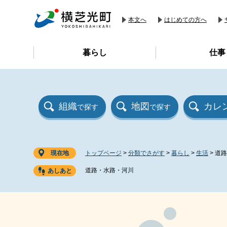
ペ
メ
ー
ニ
本文へ
はじめての方へ
ジ
ュ
の
ー
暮らし
仕事
先
を
頭
飛
で
ば
す
し
。
て
組織
地図
カレ
で探す
で探す
本
文
へ
現在地
トップページ
>
分類でさがす
>
暮らし
>
生活
>
道路
道路・水路・河川
本
文