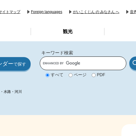
音
サイトマップ
Foreign languages
がいこくじん の みなさん へ
観光
キーワード検索
G
ンダー
o
で探す
o
g
すべて
ページ
PDF
l
e
カ
ス
・水路・河川
タ
ム
検
索