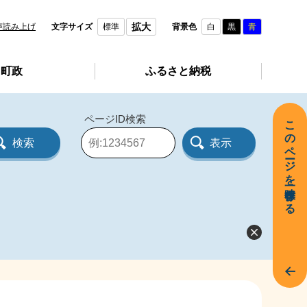
拡大
声読み上げ
文字サイズ
標準
背景色
白
黒
青
町政
ふるさと納税
ページID検索
このページを一時保存する
ペ
ー
ジ
I
D
を
入
力