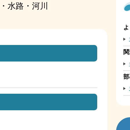
・水路・河川
よ
関
部