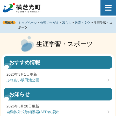
ペ
メ
ー
ニ
ジ
ュ
の
ー
現在地
トップページ
>
分類でさがす
>
暮らし
>
教育・文化
>
生涯学習・ス
先
を
ポーツ
頭
飛
で
ば
本
す
し
文
生涯学習・スポーツ
。
て
本
文
おすすめ情報
へ
2020年3月1日更新
ふれあい坂田池公園
お知らせ
2026年5月28日更新
自動体外式除細動器(AED)の貸出