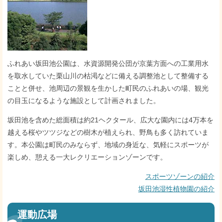
ふれあい坂田池公園は、水資源開発公団が京葉方面への工業用水
を取水していた栗山川の枯渇などに備える調整池として整備する
ことと併せ、池周辺の景観を生かした町民のふれあいの場、観光
の目玉になるような施設として計画されました。
坂田池を含めた総面積は約21ヘクタール、広大な園内には4万本を
越える桜やツツジなどの樹木が植えられ、野鳥も多く訪れていま
す。本公園は町民のみならず、地域の身近な、気軽にスポーツが
楽しめ、憩える一大レクリエーションゾーンです。
スポーツゾーンの紹介
坂田池湿性植物園の紹介
運動広場