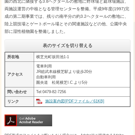
園の西北に隣接する3.8ヘクタールの敷地に野球場と庭球場施設、
両施設運営の中核となる管理センターを整備。平成9年度(1997)完
成の第二期事業では、残りの南半分の約3.2ヘクタールの敷地に、
陸上競技場とゲートボール場とその関連施設などの他、公園中央
部に湿性植物園を整備しました。
表のサイズを切り替える
所在地
横芝光町坂田池1-1
電車利用
JR総武本線横芝駅より徒歩20分
アクセス
自動車利用
圏央道 松尾横芝I.C.より5分
問い合わせ
Tel:0479-82-7256
施設案内図[PDFファイル／61KB]
リンク