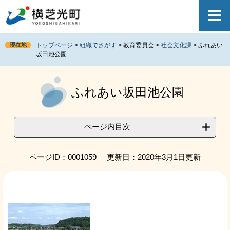
ペ
メ
ー
ニ
ジ
ュ
の
ー
現在地
トップページ
>
組織でさがす
>
教育委員会
>
社会文化課
>
ふれあい
先
を
坂田池公園
頭
飛
で
ば
本
す
し
文
ふれあい坂田池公園
。
て
本
文
へ
ページ内目次
ページID：0001059
更新日：2020年3月1日更新