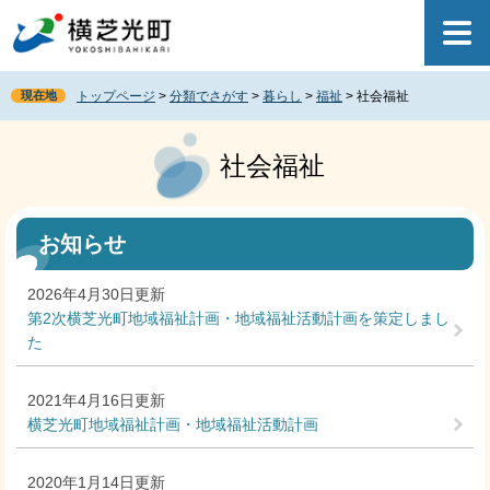
ペ
メ
ー
ニ
ジ
ュ
の
ー
現在地
トップページ
>
分類でさがす
>
暮らし
>
福祉
>
社会福祉
先
を
頭
飛
本
で
ば
文
社会福祉
す
し
。
て
本
文
お知らせ
へ
2026年4月30日更新
第2次横芝光町地域福祉計画・地域福祉活動計画を策定しまし
た
2021年4月16日更新
横芝光町地域福祉計画・地域福祉活動計画
2020年1月14日更新