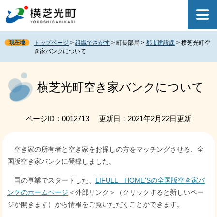
ペ
メ
ー
ニ
ジ
ュ
の
ー
現在地
トップページ
>
組織でさがす
>
町長部局
>
都市建設課
>
横芝光町空
先
を
き家バンクについて
頭
飛
で
ば
本
す
し
文
横芝光町空き家バンクについて
。
て
本
文
へ
ページID：0012713
更新日：2021年2月22日更新
空き家の所有者と空き家をお探しの方をマッチングさせる、全
国版空き家バンクに登録しました。
国の事業でスタートした、
LIFULL HOME'Sの全国版空き家バ
ンクのホームページ
＜外部リンク＞
（クリックすると新しいペー
ジが開きます）から情報をご覧いただくことができます。