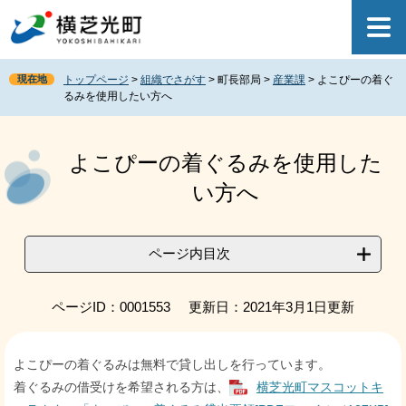
ペ
メ
ー
ニ
ジ
ュ
の
ー
現在地
トップページ
>
組織でさがす
>
町長部局
>
産業課
>
よこぴーの着ぐ
先
を
るみを使用したい方へ
頭
飛
で
ば
本
す
し
文
よこぴーの着ぐるみを使用した
。
て
本
い方へ
文
へ
ページ内目次
ページID：0001553
更新日：2021年3月1日更新
よこぴーの着ぐるみは無料で貸し出しを行っています。
着ぐるみの借受けを希望される方は、
横芝光町マスコットキ