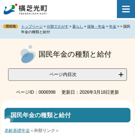
ペ
メ
ー
ニ
ジ
ュ
の
ー
現在地
トップページ
>
分類でさがす
>
暮らし
>
保険・年金
>
年金
>
>
国民
先
を
年金の種類と給付
頭
飛
で
ば
本
す
し
文
国民年金の種類と給付
。
て
本
文
へ
ページ内目次
ページID：0006998
更新日：2026年3月18日更新
国民年金の種類と給付
老齢基礎年金
＜外部リンク＞