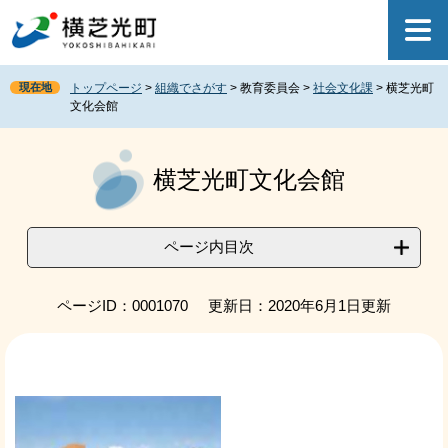
ペ
メ
ー
ニ
ジ
ュ
の
ー
現在地
トップページ
>
組織でさがす
>
教育委員会
>
社会文化課
>
横芝光町
先
を
文化会館
頭
飛
で
ば
本
す
し
文
横芝光町文化会館
。
て
本
文
へ
ページ内目次
ページID：0001070
更新日：2020年6月1日更新