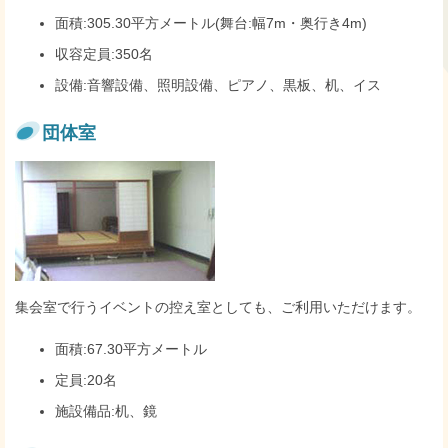
面積:305.30平方メートル(舞台:幅7m・奥行き4m)
収容定員:350名
設備:音響設備、照明設備、ピアノ、黒板、机、イス
団体室
集会室で行うイベントの控え室としても、ご利用いただけます。
面積:67.30平方メートル
定員:20名
施設備品:机、鏡