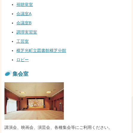
視聴覚室
会議室A
会議室B
調理実習室
工芸室
横芝光町立図書館横芝分館
ロビー
集会室
講演会、映画会、演芸会、各種集会等にご利用ください。