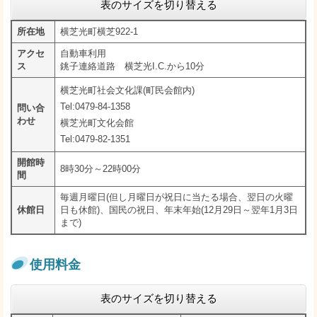
表のサイズを切り替える
所在地
横芝光町横芝922-1
アクセ
自動車利用
ス
銚子連絡道路 横芝光I.C.から10分
横芝光町社会文化課(町民会館内)
Tel:0479-84-1358
問い合
わせ
横芝光町文化会館
Tel:0479-82-1351
開館時
8時30分～22時00分
間
毎週月曜日(但し月曜日が祝日に当たる場合、翌日の火曜
休館日
日も休館)、国民の祝日、年末年始(12月29日～翌年1月3日
まで)
使用料金
表のサイズを切り替える