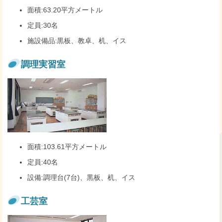
面積:63.20平方メートル
定員:30名
施設備品:黒板、教卓、机、イス
調理実習室
面積:103.61平方メートル
定員:40名
設備:調理台(7台)、黒板、机、イス
工芸室