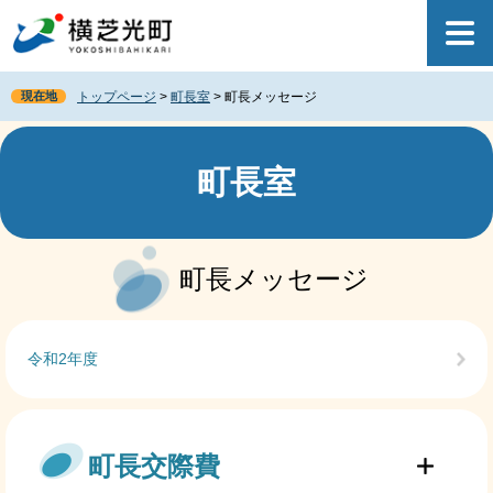
ペ
メ
ー
ニ
ジ
ュ
の
ー
現在地
トップページ
>
町長室
>
町長メッセージ
先
を
頭
飛
で
ば
す
し
町長室
。
て
本
文
本
へ
文
町長メッセージ
令和2年度
町長交際費