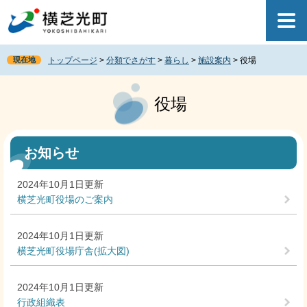
ペ
メ
ー
ニ
ジ
ュ
の
ー
現在地
トップページ
>
分類でさがす
>
暮らし
>
施設案内
>
役場
先
を
頭
飛
本
で
ば
文
役場
す
し
。
て
本
文
お知らせ
へ
2024年10月1日更新
横芝光町役場のご案内
2024年10月1日更新
横芝光町役場庁舎(拡大図)
2024年10月1日更新
行政組織表