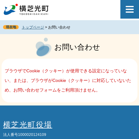
ペ
メ
ー
ニ
ジ
ュ
の
ー
現在地
トップページ
>
お問い合わせ
先
を
頭
飛
本
で
ば
文
お問い合わせ
す
し
。
て
本
文
ブラウザでCookie（クッキー）が使用できる設定になっていな
へ
い、または、ブラウザがCookie（クッキー）に対応していないた
め、お問い合わせフォームをご利用頂けません。
横芝光町役場
法人番号1000020124109