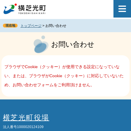
ペ
メ
ー
ニ
ジ
ュ
の
ー
現在地
トップページ
>
お問い合わせ
先
を
頭
飛
本
で
ば
文
お問い合わせ
す
し
。
て
本
文
ブラウザでCookie（クッキー）が使用できる設定になっていな
へ
い、または、ブラウザがCookie（クッキー）に対応していないた
め、お問い合わせフォームをご利用頂けません。
横芝光町役場
法人番号1000020124109