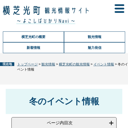
ペ
メ
ー
ニ
ジ
ュ
の
ー
先
を
頭
飛
横芝光町の概要
観光情報
で
ば
す
し
新着情報
魅力発信
。
て
本
文
現在地
トップページ
>
観光情報
>
横芝光町の観光情報
>
イベント情報
>
冬のイ
へ
ベント情報
本
文
冬のイベント情報
ページ内目次