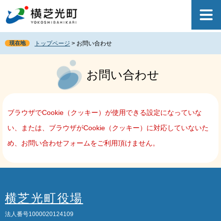
ペ
メ
ー
ニ
ジ
ュ
の
ー
現在地
トップページ
>
お問い合わせ
先
を
頭
飛
本
で
ば
文
お問い合わせ
す
し
。
て
本
文
ブラウザでCookie（クッキー）が使用できる設定になっていな
へ
い、または、ブラウザがCookie（クッキー）に対応していないた
め、お問い合わせフォームをご利用頂けません。
横芝光町役場
法人番号1000020124109