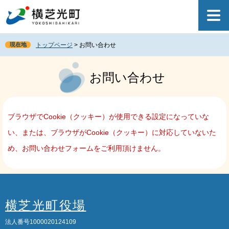
ペ
メ
ー
ニ
ジ
ュ
の
ー
現在地
トップページ
>
お問い合わせ
先
を
頭
飛
本
で
ば
文
お問い合わせ
す
し
。
て
本
文
ブラウザでCookie（クッキー）が使用できる設定になっていな
へ
い、または、ブラウザがCookie（クッキー）に対応していないた
め、お問い合わせフォームをご利用頂けません。
横芝光町役場
法人番号1000020124109